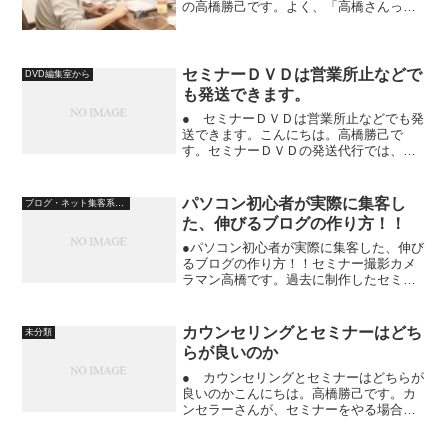
の高橋勝己です。よく、「高橋さんっ
て、癒し系ですね」って言われます^ ^で
すので、新たな肩書きを、「癒し系カメ
ラマン」にします^ ^けっして、「イヤラ
シ系」ではありま...
セミナーＤＶＤは営業所止などで
DVD編集室から
も発送できます。
● セミナーＤＶＤは営業所止などでも発
送できます。こんにちは。高橋勝己で
す。セミナーＤＶＤの発送代行では、営
業所止での発送も可能です。ただし、１
週間以上先の日時を指定して頂く必要が
あります。そうでないと間に合いませ
パソコン初心者が実際に集客し
ブログ・ネット集客系セミナーＤＶＤ
ん。先日、事務所で配送スタ...
た、伸びるブログの作り方！！
●パソコン初心者が実際に集客した、伸び
るブログの作り方！！セミナー撮影カメ
ラマン高橋です。過去に制作したセミナ
ーＤＶＤをランダムにご紹介していま
す。今日は、こちらのＤＶＤです。「パ
ソコン初心者が実際に集客した、伸びる
カウンセリングとセミナーはどち
未分類
ブログの作り方！！」とい...
らが良いのか
● カウンセリングとセミナーはどちらが
良いのかこんにちは。高橋勝己です。カ
ンセラーさんが、セミナーをやる場合、
カウンセリングとセミナーと、どっちに
集中した方が良いのか？カウンセリング