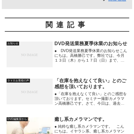
関連記事
DVD発送業務夏季休業のお知らせ
お知らせ
● DVD発送業務夏季休業のお知らせこん
にちは。高橋勝己です。弊社では、今月
１３日（木）から１７日（日）まで、夏
季休業いたします。その間、ＤＶＤの発
送業務はお休みです。発送代行をさせて
頂いている各クライアント様には、ご迷
惑お掛けしますが、何...
「在庫を抱えなくて良い」とのご
ＤＶＤお客様の声
感想を頂いております。
●「在庫を抱えなくて良い」とのご感想を
頂いております。セミナー撮影カメラマ
ン高橋勝己です。さて、今日は、過去セ
ミナー撮影をご依頼頂いたお客様の声を
ご紹介します。株式会社アイビアの杉浦
央晃さんです。というか、無限集客の杉
癒し系カメラマンです。
DVD編集室から
浦さんといった方がわか...
● 純粋な癒し系カメラマンです。 こん
にちは。イヤラシ系、癒し系カメラマン