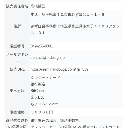
販売責任者名
高橋勝己
本店：埼玉県富士見市東みずほ台１－１－６
みずほ台事務所：埼玉県富士見市水子４７０８アクシ
住所
ス１０１
電話番号
049-255-0301
メールアドレ
contact@tkdesign.jp
ス
販売URL
https://seminar-douga.com/?p=539
クレジットカード
銀行振込
支払方法
BitCach
楽天Edy
ちょコムeマネー
販売価格
３００００円
商品代金以外
銀行振込の場合、振込手数料。
の必要金額
クレジットカードの分割払いの場合クレジットカード