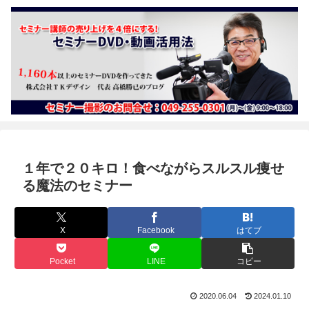
１年で２０キロ！食べながらスルスル痩せ
る魔法のセミナー
X
Facebook
はてブ
Pocket
LINE
コピー
2020.06.04
2024.01.10