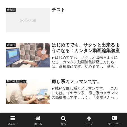
テスト
未分類
はじめてでも、サクッと出来るよ
未分類
うになる！カンタン動画編集講座
● はじめてでも、サクッと出来るように
なる！カンタン動画編集講座こんにち
は。高橋勝己です。初心者でも、動画編
集が、出来るようになりますよ。パソコ
ンが、超苦手な人でも、ステキな動画が
作れるようになります。公式ＬＩＮＥな
癒し系カメラマンです。
DVD編集室から
どで、可愛い動画を流せま...
● 純粋な癒し系カメラマンです。 こん
にちは。イヤラシ系、癒し系カメラマン
の高橋勝己です。よく、「高橋さんっ
て、癒し系ですね」って言われます^ ^で
すので、新たな肩書きを、「癒し系カメ
ラマン」にします^ ^けっして、「イヤラ
シ系」ではありま...
TKFLIX（動画見放題コース）
未分類
● TKFLIX（動画見放題コース）恋愛の
メニュー
ホーム
検索
トップ
サイドバー