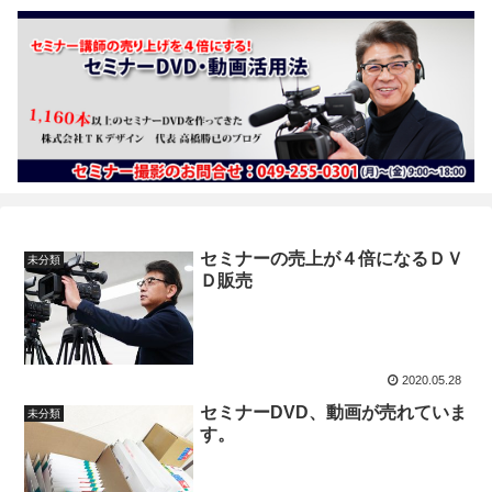
セミナーの売上が４倍になるＤＶ
未分類
Ｄ販売
2020.05.28
セミナーDVD、動画が売れていま
未分類
す。