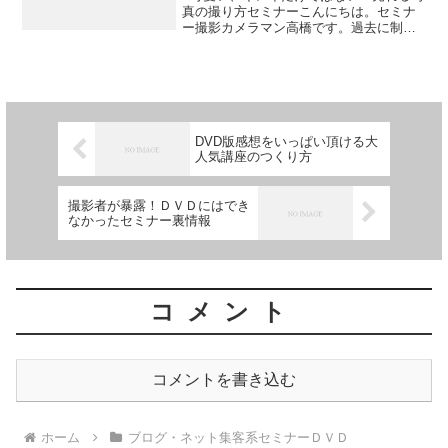
真の撮り方セミナーこんにちは。セミナ
ー撮影カメラマン高橋です。過去に制作
したセミナーＤＶＤをランダムにご紹介
しています。可愛い、キレイだけではな
い！売れる写真の撮り方セミナーＤＶＤ
(2枚組み)こちらのセ...
DVD版感想をいっぱい頂ける大
人気講座のつくり方
撮影者が暴露！ＤＶＤにはでき
なかったセミナー裏情報
コメント
コメントを書き込む
ホーム
ブログ・ネット集客系セミナーＤＶＤ